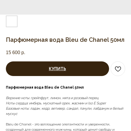
Парфюмерная вода Bleu de Chanel 50мл
15 600
р.
КУПИТЬ
Парфюмерная вода Bleu de Chanel 50мл
Верхние ноты: грейпфрут, лимон, мята и розовый перец
Ноты сердца: имбирь, мускатный орех, жасмин и Iso E Super
Базовые ноты: ладан, кедр, ветивер, сандал, пачули, лабданум и белый
мускус
Bleu de Chanel - это воплощение элегантности и уверенности,
созданный для современного мужчины, который ценит свободу и