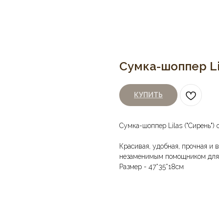
Сумка-шоппер Lil
КУПИТЬ
Сумка-шоппер Lilas ("Сирень") о
Красивая, удобная, прочная и 
незаменимым помощником для п
Размер - 47*35*18см