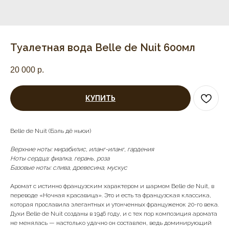
Туалетная вода Belle de Nuit 600мл
20 000
р.
КУПИТЬ
Belle de Nuit (Бэль дё ньюи)
Верхние ноты: мирабилис, иланг-иланг, гардения
Ноты сердца: фиалка, герань, роза
Базовые ноты: слива, древесина, мускус
Аромат с истинно французским характером и шармом Belle de Nuit, в
переводе «Ночная красавица». Это и есть та французская классика,
которая прославила элегантных и утонченных француженок 20-го века.
Духи Belle de Nuit созданы в 1946 году, и с тех пор композиция аромата
не менялась — настолько удачно он составлен, ведь доминирующий