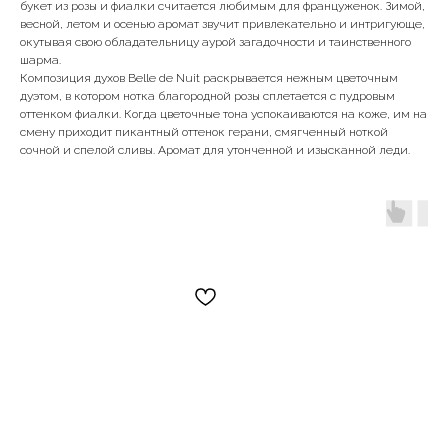
букет из розы и фиалки считается любимым для француженок. Зимой,
весной, летом и осенью аромат звучит привлекательно и интригующе,
окутывая свою обладательницу аурой загадочности и таинственного
шарма.
Композиция духов Belle de Nuit раскрывается нежным цветочным
дуэтом, в котором нотка благородной розы сплетается с пудровым
оттенком фиалки. Когда цветочные тона успокаиваются на коже, им на
смену приходит пикантный оттенок герани, смягченный ноткой
сочной и спелой сливы. Аромат для утонченной и изысканной леди.