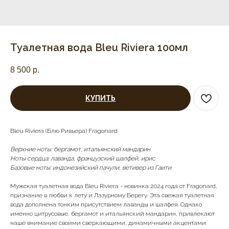
Туалетная вода Bleu Riviera 100мл
8 500
р.
КУПИТЬ
Bleu Riviera (Блю Ривьера) Fragonard
Верхние ноты: бергамот, итальянский мандарин
Ноты сердца: лаванда, французский шалфей, ирис
Базовые ноты: индонезийский пачули, ветивер из Гаити
Мужская туалетная вода Bleu Riviera - новинка 2024 года от Fragonard,
признание в любви к лету и Лазурному Берегу. Эта свежая туалетная
вода дополнена тонким присутствием лаванды и шалфея. Однако
именно цитрусовые, бергамот и итальянский мандарин, привлекают
наше внимание своими сверкающими, динамичными акцентами.