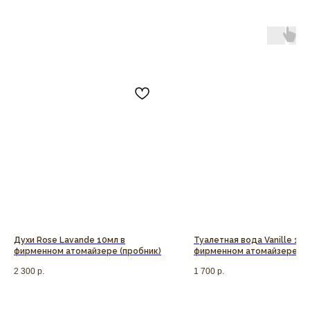
Духи Rose Lavande 10мл в
Туалетная вода Vanille 10м
фирменном атомайзере (пробник)
фирменном атомайзере (п
2 300
р.
1 700
р.