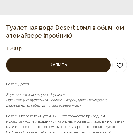
Туалетная вода Desert 10мл в обычном
атомайзере (пробник)
1 300
р.
КУПИТЬ
Desert (Дэзэр)
Верхние ноты: мандарин, бергамот
Ноты сердца: мускатный шалфей, шафран, цветы померанца
Базовые ноты: табак, уд, плод дерева кумару
Désert, в переводе «Пустыня», — это торжество природной
мужественности и подлинной харизмы. Аромат для зрелых и опытных
мужчин, постоянных в своем выборе и уверенных в своих вкусах.
Свободный роскошный стиль, приверженность к исполненной