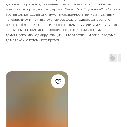
достоинства роскоши, внимание к деталям — это то, что выбирает
мужчина, которому по вкусу аромат Désert. Этот брутальный табачный
аромат олицетворяет стильную мужественность, вечно актуальный
консерватизм и притягательную роскошь, он адресован зрелым,
респектабельным, властным и состоявшимся мужчинам. Обладатель
этого аромата привык к комфорту, роскоши и безусловному
доминированию над окружающими. Его элегантный стиль продуман
до мелочей, а потому безупречен.