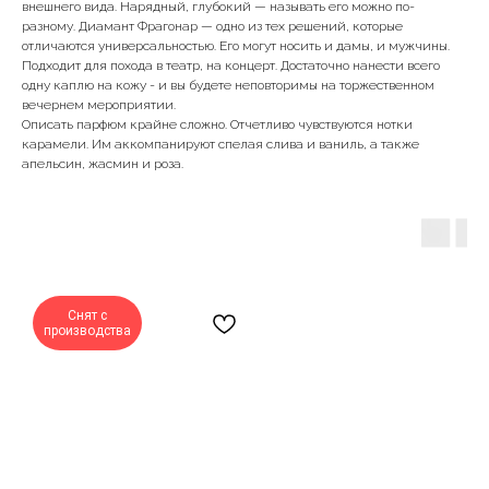
внешнего вида. Нарядный, глубокий — называть его можно по-
разному. Диамант Фрагонар — одно из тех решений, которые
отличаются универсальностью. Его могут носить и дамы, и мужчины.
Подходит для похода в театр, на концерт. Достаточно нанести всего
одну каплю на кожу - и вы будете неповторимы на торжественном
вечернем мероприятии.
Описать парфюм крайне сложно. Отчетливо чувствуются нотки
карамели. Им аккомпанируют спелая слива и ваниль, а также
апельсин, жасмин и роза.
Снят с
производства