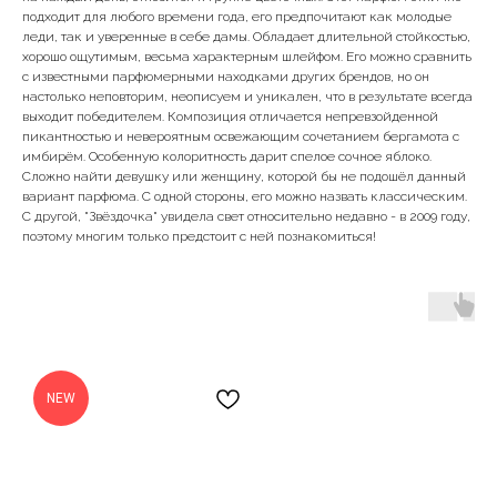
подходит для любого времени года, его предпочитают как молодые
леди, так и уверенные в себе дамы. Обладает длительной стойкостью,
хорошо ощутимым, весьма характерным шлейфом. Его можно сравнить
с известными парфюмерными находками других брендов, но он
настолько неповторим, неописуем и уникален, что в результате всегда
выходит победителем. Композиция отличается непревзойденной
пикантностью и невероятным освежающим сочетанием бергамота с
имбирём. Особенную колоритность дарит спелое сочное яблоко.
Сложно найти девушку или женщину, которой бы не подошёл данный
вариант парфюма. С одной стороны, его можно назвать классическим.
С другой, "Звёздочка" увидела свет относительно недавно - в 2009 году,
поэтому многим только предстоит с ней познакомиться!
NEW