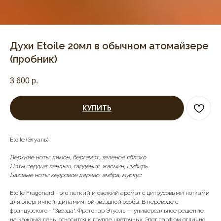
Духи Etoile 20мл в обычном атомайзере
(пробник)
3 600
р.
КУПИТЬ
Etoile (Этуаль)
Верхние ноты: лимон, бергамот, зеленое яблоко
Ноты сердца: ландыш, гардения, жасмин, имбирь
Базовые ноты: кедровое дерево, амбра, мускус
Etoile Fragonard - это легкий и свежий аромат с цитрусовыми нотками
для энергичной, динамичной звёздной особы. В переводе с
французского - "Звезда". Фрагонар Этуаль — универсальное решение
на каждый день, относится к группе цветочных. Этот парфюм отлично