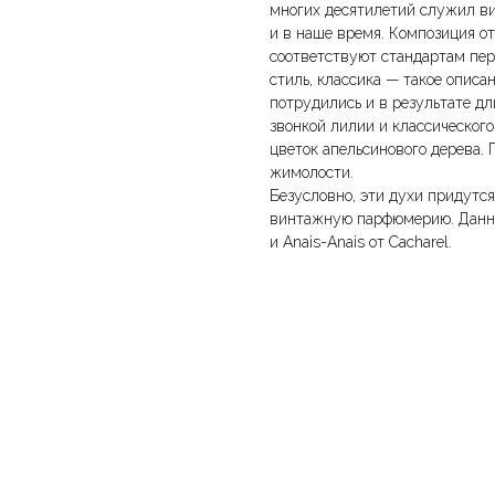
многих десятилетий служил ви
и в наше время. Композиция о
соответствуют стандартам пер
стиль, классика — такое описа
потрудились и в результате д
звонкой лилии и классическог
цветок апельсинового дерева.
жимолости.
Безусловно, эти духи придутс
винтажную парфюмерию. Данны
и Anais-Anais от Cacharel.