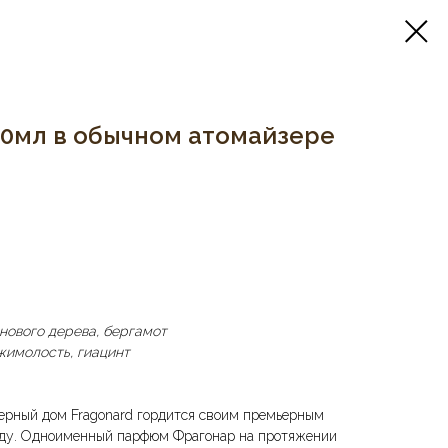
10мл в обычном атомайзере
нового дерева, бергамот
жимолость, гиацинт
ерный дом Fragonard гордится своим премьерным
году. Одноименный парфюм Фрагонар на протяжении