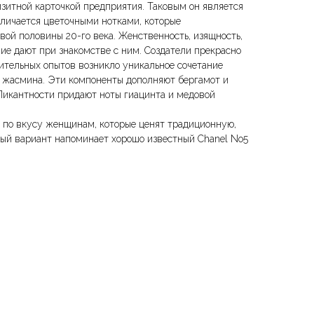
зитной карточкой предприятия. Таковым он является
тличается цветочными нотками, которые
вой половины 20-го века. Женственность, изящность,
ние дают при знакомстве с ним. Создатели прекрасно
лительных опытов возникло уникальное сочетание
о жасмина. Эти компоненты дополняют бергамот и
 Пикантности придают ноты гиацинта и медовой
я по вкусу женщинам, которые ценят традиционную,
й вариант напоминает хорошо известный Chanel No5