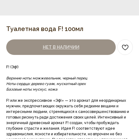
Туалетная вода F! 100мл
НЕТ В НАЛИЧИИ
F! (Эф!)
Верхние ноты: можжевельник, черный перец
Ноты сердца: дерево гуаяк, мускатный орех
Базовые ноты: мускус, кожа
F! или же экспрессивное «Эф!» — это аромат для неординарных
мужчин, предпочитающих окружать себя редкими вещами и
интересными людьми, стремящихся к самосовершенствованию и
готовых рискнуть ради достижения своих целей. Интенсивный и
энергичный древесный аромат F! создан, чтобы пробуждать
глубокие страсти и желания. Идея F! соответствуют идее
здравомыслия, ясности и избирательности, но впрочем не без