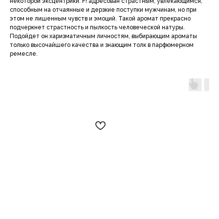
некоторой эксцентрики. F! адресован страстным, увлекающимся,
способным на отчаянные и дерзкие поступки мужчинам, но при
этом не лишенным чувств и эмоций. Такой аромат прекрасно
подчеркнет страстность и пылкость человеческой натуры.
Подойдет он харизматичным личностям, выбирающим ароматы
только высочайшего качества и знающим толк в парфюмерном
ремесле.