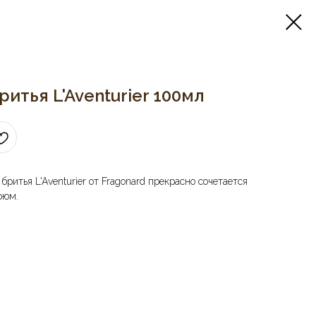
итья L'Aventurier 100мл
ритья L'Aventurier от Fragonard прекрасно сочетается
фюм.