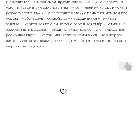
и притягательной харизмой, против которой женщинам просто не
устоять. «Зацепив» свою визави ярким вступлением ноток лимона и
розового перца, мужчина переходит в атаку с применением тайного
«оружия» обольщения со свойствами афродизиака – темных и
чувственных оттенков пачули на фоне переливов амбры. Вступив на
завоеванный плацдарм, победитель уже не стесняется в средствах,
раскрывая глубинные тайники мужской сути в мощных аккордах
животных оттенков кожи, древесно-дымного ветивера и таинственно
мерцающего мускуса.