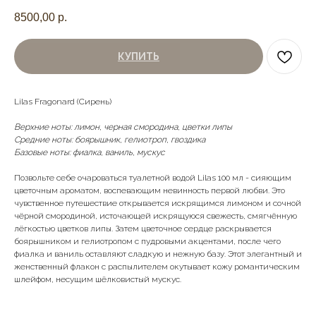
8500,00
р.
КУПИТЬ
Lilas Fragonard (Сирень)
Верхние ноты: лимон, черная смородина, цветки липы
Средние ноты: боярышник, гелиотроп, гвоздика
Базовые ноты: фиалка, ваниль, мускус
Позвольте себе очароваться туалетной водой Lilas 100 мл - сияющим
цветочным ароматом, воспевающим невинность первой любви. Это
чувственное путешествие открывается искрящимся лимоном и сочной
чёрной смородиной, источающей искрящуюся свежесть, смягчённую
лёгкостью цветков липы. Затем цветочное сердце раскрывается
боярышником и гелиотропом с пудровыми акцентами, после чего
фиалка и ваниль оставляют сладкую и нежную базу. Этот элегантный и
женственный флакон с распылителем окутывает кожу романтическим
шлейфом, несущим шёлковистый мускус.