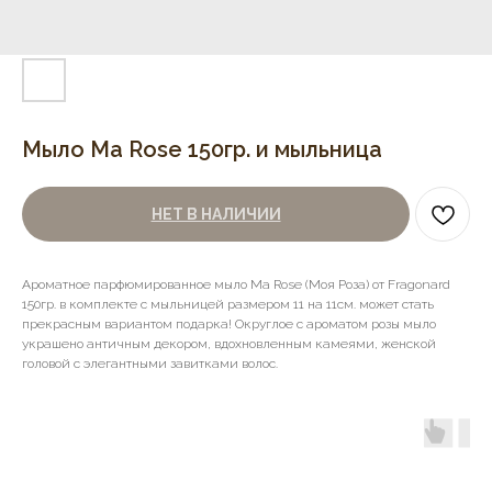
Мыло Ma Rose 150гр. и мыльница
НЕТ В НАЛИЧИИ
Ароматное парфюмированное мыло Ma Rose (Моя Роза) от Fragonard
150гр. в комплекте с мыльницей размером 11 на 11см. может стать
прекрасным вариантом подарка! Округлое с ароматом розы мыло
украшено античным декором, вдохновленным камеями, женской
головой с элегантными завитками волос.