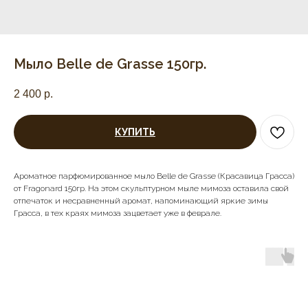
Мыло Belle de Grasse 150гр.
2 400
р.
КУПИТЬ
Ароматное парфюмированное мыло Belle de Grasse (Красавица Грасса)
от Fragonard 150гр. На этом скульптурном мыле мимоза оставила свой
отпечаток и несравненный аромат, напоминающий яркие зимы
Грасса, в тех краях мимоза зацветает уже в феврале.