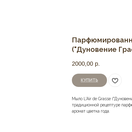
Парфюмированное
("Дуновение Грас
2000,00
р.
КУПИТЬ
Мыло L'Air de Grasse ("Дуновен
традиционной рецептуре парфю
аромат цветка года.