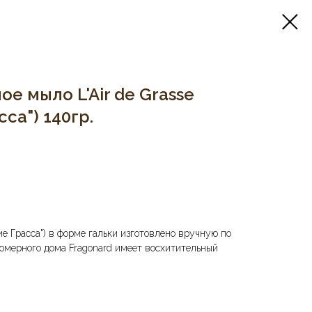
 мыло L'Air de Grasse
са") 140гр.
ие Грасса") в форме гальки изготовлено вручную по
мерного дома Fragonard имеет восхитительный