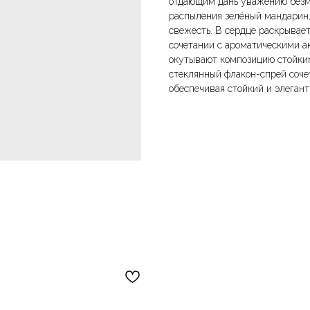
отдающим дань уважению безмя
распыления зелёный мандарин
свежесть. В сердце раскрывает
сочетании с ароматическими а
окутывают композицию стойки
стеклянный флакон-спрей сочет
обеспечивая стойкий и элегант