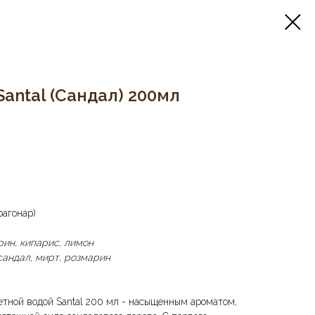
Santal (Сандал) 200мл
рагонар)
рин, кипарис, лимон
сандал, мирт, розмарин
етной водой Santal 200 мл - насыщенным ароматом,