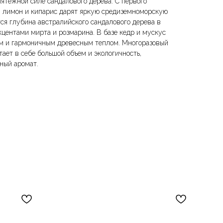
тежной силе сандалового дерева. С первого
, лимон и кипарис дарят яркую средиземноморскую
ся глубина австралийского сандалового дерева в
кцентами мирта и розмарина. В базе кедр и мускус
м и гармоничным древесным теплом. Многоразовый
ает в себе большой объем и экологичность,
ный аромат.