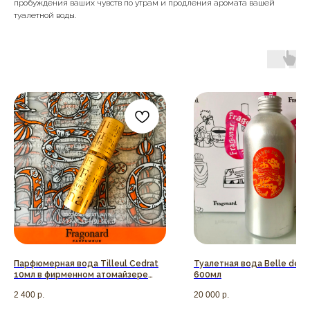
пробуждения ваших чувств по утрам и продления аромата вашей
туалетной воды.
Парфюмерная вода Tilleul Cedrat
Туалетная вода Belle de So
10мл в фирменном атомайзере
600мл
(пробник)
2 400
р.
20 000
р.