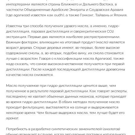
импортерами являются страны Ближнего и Дальнего Востока, в
частности Объединенные Арабские Эмираты и Саудовская Аравия
(где agarwood известен как oudh), а также Гонконг, Тайвань и Япония.
Известны три способа получения удового масла, а именно, гидро-
дистилляция, паровая дистилляция и сверхкритическая CO2
экстракция. Первые два являются наиболее распространенными.
Важным фактором, влияющим на итоговый продукт (масло) является
возраст дерева. Старые деревья имеют, во-первых, более высокое
содержание смолы, а, во-вторых, подобно вину, их смола становится
лучше с возрастом. Говоря о классификации масла Agarwood, также
надо сказать, что самое высококачественное получается при первой
дистилляции. После каждой последующей дистилляции древесины
качество масла снижается.
Масло получаемое при гидро-дистилляции ценится выше, чем
полученное в результате паровой дистилляции. Как говорят эксперты,
последнему не хватает объемных дымных нюансов, которые приходят
во время гидро-дистилляции. В обоих методах полученное масло
проходит фильтрацию, выставляется на солнце и выдерживается
некоторое время. Чем больше выдержка масла, тем лучше будет его
аромат.
Потребность в разработке синтетических заменителей (аналогов)
обычно возникает в случае, когда регулярные поставки натурального