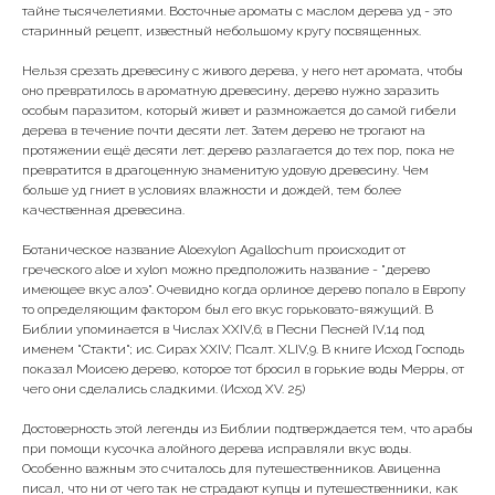
тайне тысячелетиями. Восточные ароматы с маслом дерева уд - это
старинный рецепт, известный небольшому кругу посвященных.
Нельзя срезать древесину с живого дерева, у него нет аромата, чтобы
оно превратилось в ароматную древесину, дерево нужно заразить
особым паразитом, который живет и размножается до самой гибели
дерева в течение почти десяти лет. Затем дерево не трогают на
протяжении ещё десяти лет: дерево разлагается до тех пор, пока не
превратится в драгоценную знаменитую удовую древесину. Чем
больше уд гниет в условиях влажности и дождей, тем более
качественная древесина.
Ботаническое название Aloexylon Agallochum происходит от
греческого aloe и xylon можно предположить название - "дерево
имеющее вкус алоэ". Очевидно когда орлиное дерево попало в Европу
то определяющим фактором был его вкус горьковато-вяжущий. В
Библии упоминается в Числах XXIV,6; в Песни Песней IV,14 под
именем "Стакти"; ис. Сирах XXIV; Псалт. XLIV,9. В книге Исход Господь
показал Моисею дерево, которое тот бросил в горькие воды Мерры, от
чего они сделались сладкими. (Исход XV. 25)
Достоверность этой легенды из Библии подтверждается тем, что арабы
при помощи кусочка алойного дерева исправляли вкус воды.
Особенно важным это считалось для путешественников. Авиценна
писал, что ни от чего так не страдают купцы и путешественники, как