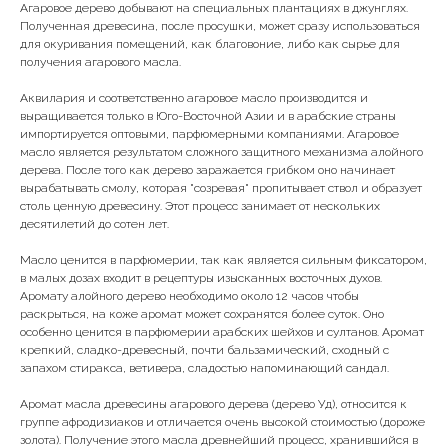
Агаровое дерево добывают на специальных плантациях в джунглях.
Полученная древесина, после просушки, может сразу использоваться
для окуривания помещений, как благовоние, либо как сырье для
получения агарового масла.
Аквилария и соответственно агаровое масло производится и
выращивается только в Юго-Восточной Азии и в арабские страны
импортируется оптовыми, парфюмерными компаниями. Агаровое
масло является результатом сложного защитного механизма алойного
дерева. После того как дерево заражается грибком оно начинает
вырабатывать смолу, которая "созревая" пропитывает ствол и образует
столь ценную древесину. Этот процесс занимает от нескольких
десятилетий до сотен лет.
Масло ценится в парфюмерии, так как является сильным фиксатором,
в малых дозах входит в рецептуры изысканных восточных духов.
Аромату алойного дерево необходимо около 12 часов чтобы
раскрыться, на коже аромат может сохранятся более суток. Оно
особенно ценится в парфюмерии арабских шейхов и султанов. Аромат
крепкий, сладко-древесный, почти бальзамический, сходный с
запахом стиракса, ветивера, сладостью напоминающий сандал.
Аромат масла древесины агарового дерева (дерево Уд), относится к
группе афродизиаков и отличается очень высокой стоимостью (дороже
золота). Получение этого масла древнейший процесс, хранившийся в