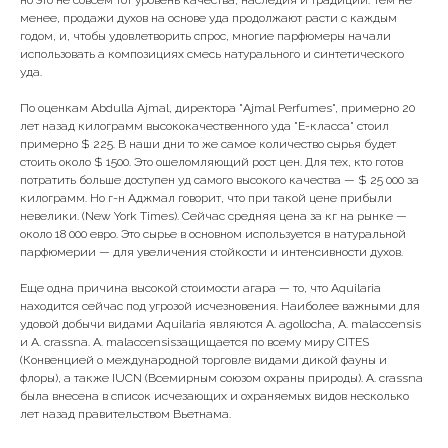
но это не совсем тот уровень качества, наследия и традиций. Тем не
менее, продажи духов на основе уда продолжают расти с каждым
годом, и, чтобы удовлетворить спрос, многие парфюмеры начали
использовать а композициях смесь натурального и синтетического
уда.
По оценкам Abdulla Ajmal, директора "Ajmal Perfumes", примерно 20
лет назад килограмм высококачественного уда "E-класса" стоил
примерно $ 225. В наши дни то же самое количество сырья будет
стоить около $ 1500. Это ошеломляющий рост цен. Для тех, кто готов
потратить больше доступен уд самого высокого качества — $ 25 000 за
килограмм. Но г-н Аджмал говорит, что при такой цене прибыли
невелики. (New York Times). Сейчас средняя цена за кг на рынке —
около 18 000 евро. Это сырье в основном используется в натуральной
парфюмерии — для увеличения стойкости и интенсивности духов.
Еще одна причина высокой стоимости агара — то, что Aquilaria
находится сейчас под угрозой исчезновения. Наиболее важными для
удовой добычи видами Aquilaria являются A. agollocha, A. malaccensis
и A. crassna. A. malaccensisзащищается по всему миру CITES
(Конвенцией о международной торговле видами дикой фауны и
флоры), а также IUCN (Всемирным союзом охраны природы). A. crassna
была внесена в список исчезающих и охраняемых видов несколько
лет назад правительством Вьетнама.