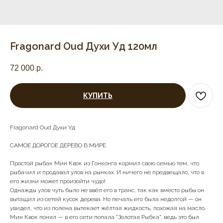
Fragonard Oud Духи Уд 120мл
72 000
р.
КУПИТЬ
Fragonard Oud Духи Уд
САМОЕ ДОРОГОЕ ДЕРЕВО В МИРЕ
Простой рыбак Мин Квок из Гонконга кормил свою семью тем, что
рыбачил и продавал улов на рынках. И ничего не предвещало, что в
его жизни может произойти чудо!
Однажды улов чуть было не ввёл его в транс, так как вместо рыбы он
вытащил из сетей кусок дерева. Но печаль его была недолгой — он
увидел, что из полена вытекает жёлтая жидкость, похожая на масло.
Мин Квок понял — в его сети попала "Золотая Рыбка", ведь это был