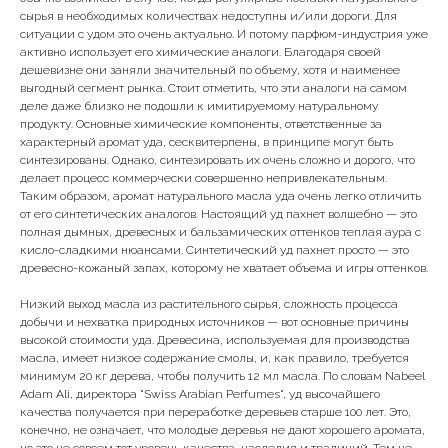
сырья в необходимых количествах недоступны и/или дороги. Для
ситуации с удом это очень актуально. И потому парфюм-индустрия уже
активно использует его химические аналоги. Благодаря своей
дешевизне они заняли значительный по объему, хотя и наименее
выгодный сегмент рынка. Стоит отметить, что эти аналоги на самом
деле даже близко не подошли к имитируемому натуральному
продукту. Основные химические компоненты, ответственные за
характерный аромат уда, сесквитерпены, в принципе могут быть
синтезированы. Однако, синтезировать их очень сложно и дорого, что
делает процесс коммерчески совершенно непривлекательным.
Таким образом, аромат натурального масла уда очень легко отличить
от его синтетических аналогов. Настоящий уд пахнет волшебно — это
полная дымных, древесных и бальзамических оттенков теплая аура с
кисло-сладкими нюансами. Синтетический уд пахнет просто — это
древесно-кожаный запах, которому не хватает объема и игры оттенков.
Низкий выход масла из растительного сырья, сложность процесса
добычи и нехватка природных источников — вот основные причины
высокой стоимости уда. Древесина, используемая для производства
масла, имеет низкое содержание смолы, и, как правило, требуется
минимум 20 кг дерева, чтобы получить 12 мл масла. По словам Nabeel
Adam Ali, директора "Swiss Arabian Perfumes", уд высочайшего
качества получается при переработке деревьев старше 100 лет. Это,
конечно, не означает, что молодые деревья не дают хорошего аромата,