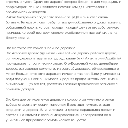
огромный кусок "Орлиного дерева", которое бесценно для медицины и
парфюмерии, так как является источником для изготовления
ароматических веществ.
Рыбак быстренько продал это полено за $138 млн и стал очень
богатым. Теперь он ловит рыбу только для собственного удовольствия с
собственной лодки, которая отходит каждый день от его собственного
причала, который построен около его собственной третьей виллы на
берегу океана.
Что же такое это самое "Орлиное дерево"?
Это Агаровое дерево (др. названия алойное дерево, райское дерево,
орлиное дерево, агару, агар, уд, оуд, каламбак), Аквилария (Aquilária),
произрастает в тропических лесах Юго-Восточной Азии, ценнейшее
дерево, возглавляет семейство из всего 16 деревьев, обнаруженных в
мире. Большинство этих деревьев исчезли, так как были уничтожены
ради получения эфирных масел. Средняя продолжительность жизни
аквиларии — 70-100 лет, растет во влажных тропических регионах с
обилием дождей.
Это большое вечнозеленое дерево из которого вот уже много веков
добывают ароматический материал. В ход идет темная, вязкая
сердцевина дерева . В начале жизни дерева сердцевина легкая и
светлая, но климат и особые микроорганизмы превращают ее в
уникальное природное ароматическое вещество.