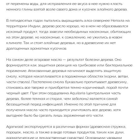
от перемены воды, для исправления ее вкуса в нее нужно класть
немного глины взятой возле своего дома и кусочек алойного дерева.
В пятидесятых годах пытались выращивать алоэ севернее Непала на
территории Индии, дерево росло хорошо, но в нем не образовывался
искомый продукт, тогда завезли необходимых насекомых, обитающих
на этом дереве, но насекомые, к сожалению, не ужились в новом
климате. Так и стоят алойные деревья, но в древесине их нет
драгоценных ароматных кусочков.
На самом деле агаровое масло — результат болезни дерева. Оно
формируется как защитная реакция на грибковое или бактериальное
поражение. Атакованные деревья начинают выделять защитную
смолу, которая накапливается в пораженных областях (корни, ветви,
части ствола). Постепенно смола буквально пропитывает древесину,
становясь все тверже и приобретая темно-коричневый, порой почти
черный цвет. При этом сердцевина Aquilaria (центральная часть
дерева, более темная и старая, чем заболонь) является самой
беззащитной перед инфекцией. Именно по этой причине для
получения масла часто приходится уничтожать все дерево, хотя
выгоднее было бы срезать лишь зараженные его части.
Agarwood экспортируется в различных формах (древесная стружка,
порошок, масло, а также в виде готовых продуктов, таких как духи,
ароматические и лекарственные средства). Основными удовыми