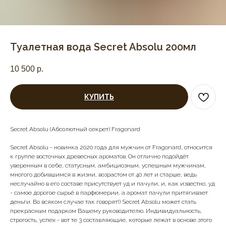
Туалетная вода Secret Absolu 200мл
10 500
р.
КУПИТЬ
Secret Absolu (Абсолютный секрет) Fragonard
Secret Absolu - новинка 2020 года для мужчин от Fragonard, относится
к группе восточных древесных ароматов. Он отлично подойдёт
уверенным в себе, статусным, амбициозным, успешным мужчинам,
многого добившимся в жизни, возрастом от 40 лет и старше, ведь
неслучайно в его составе присутствует уд и пачули, и, как известно, уд
- самое дорогое сырьё в парфюмерии, а аромат пачули притягивает
деньги. Во всяком случае так говорят!) Secret Absolu может стать
прекрасным подарком Вашему руководителю. Индивидуальность,
строгость, успех - вот те 3 составляющие, которые лежат в основе этого