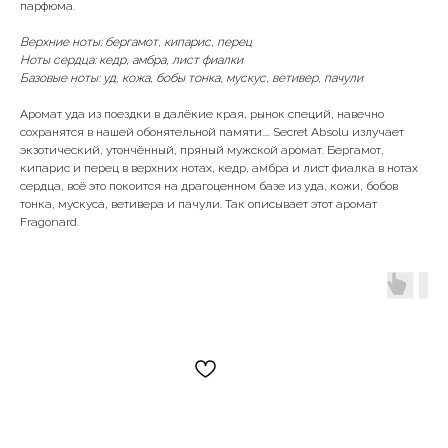
парфюма.
Верхние ноты: бергамот, кипарис, перец
Ноты сердца: кедр, амбра, лист фиалки
Базовые ноты: уд, кожа, бобы тонка, мускус, ветивер, пачули
Аромат уда из поездки в далёкие края, рынок специй, навечно
сохранятся в нашей обонятельной памяти.... Secret Absolu излучает
экзотический, утончённый, пряный мужской аромат. Бергамот,
кипарис и перец в верхних нотах, кедр, амбра и лист фиалка в нотах
сердца, всё это покоится на драгоценном базе из уда, кожи, бобов
тонка, мускуса, ветивера и пачули. Так описывает этот аромат
Fragonard.