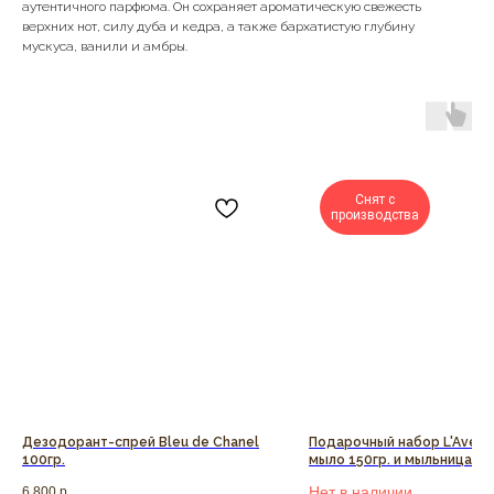
аутентичного парфюма. Он сохраняет ароматическую свежесть
верхних нот, силу дуба и кедра, а также бархатистую глубину
мускуса, ванили и амбры.
Снят с
производства
Дезодорант-спрей Bleu de Chanel
Подарочный набор L'Aventu
100гр.
мыло 150гр. и мыльница
Нет в наличии
6 800
р.