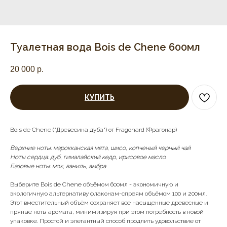
Туалетная вода Bois de Сhene 600мл
20 000
р.
КУПИТЬ
Bois de Chene ("Древесина дуба") от Fragonard (Фрагонар)
Верхние ноты: марокканская мята, шисо, копченый черный чай
Ноты сердца: дуб, гималайский кедр, ирисовое масло
Базовые ноты: мох, ваниль, амбра
Выберите Bois de Chene объёмом 600мл - экономичную и
экологичную альтернативу флаконам-спреям объёмом 100 и 200мл.
Этот вместительный объём сохраняет все насыщенные древесные и
пряные ноты аромата, минимизируя при этом потребность в новой
упаковке. Простой и элегантный способ продлить удовольствие от