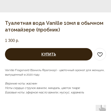
Туалетная вода Vanille 10мл в обычном
атомайзере (пробник)
1 300
р.
КУПИТЬ
Vanille Fragonard (Ваниль Фрагонар) - цветочный аромат для женщин,
выпущенный в 2020 году.
Верхние ноты: жасмин
Ноты сердца: стручок ванили, миндаль, цветок тиаре
Базовые ноты: эфирное масло ванили, мускус, карамель