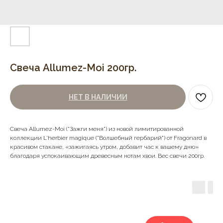
Свеча Allumez-Moi 200гр.
НЕТ В НАЛИЧИИ
Свеча Allumez-Moi ("Зажги меня") из новой лимитированной
коллекции L'herbier magique ("Волшебный гербарий") от Fragonard в
красивом стакане, «зажигаясь утром, добавит час к вашему дню»
благодаря успокаивающим древесным нотам хвои. Вес свечи 200гр.