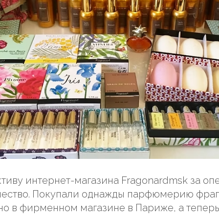
тиву интернет-магазина Fragonardmsk за оп
чество. Покупали однажды парфюмерию фра
о в фирменном магазине в Париже, а тепер