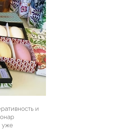
еративность и
гонар
ь уже