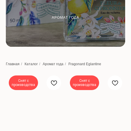
АРОМАТ ГОДА
Главная
/
Каталог
/
Аромат года
/
Fragonard Eglantine
Снят с
Снят с
производства
производства