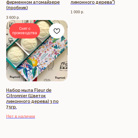
фирменном атомайзере
лимонного дерева")
(пробник)
1 000
р.
3 600
р.
Снят с
производства
Набор мыла Fleur de
Citronnier (Цветок
лимонного дерева) 3 по
75гр.
Нет в наличии