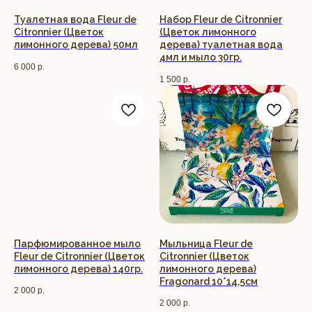
Туалетная вода Fleur de
Набор Fleur de Citronnier
Citronnier (Цветок
(Цветок лимонного
лимонного дерева) 50мл
дерева) туалетная вода
4мл и мыло 30гр.
6 000
р.
1 500
р.
Парфюмированное мыло
Мыльница Fleur de
Fleur de Citronnier (Цветок
Citronnier (Цветок
лимонного дерева) 140гр.
лимонного дерева)
Fragonard 10*14,5см
2 000
р.
2 000
р.