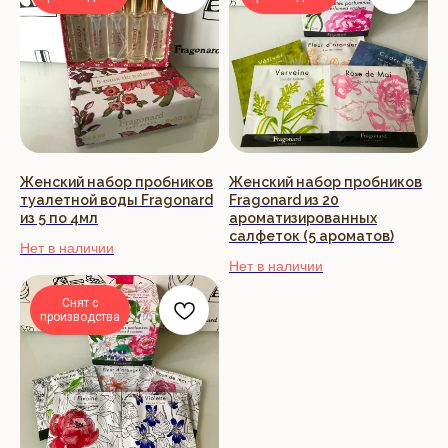
Женский набор пробников
Женский набор пробников
туалетной воды Fragonard
Fragonard из 20
из 5 по 4мл
ароматизированных
салфеток (5 ароматов)
Нет в наличии
Нет в наличии
Снят с
производства