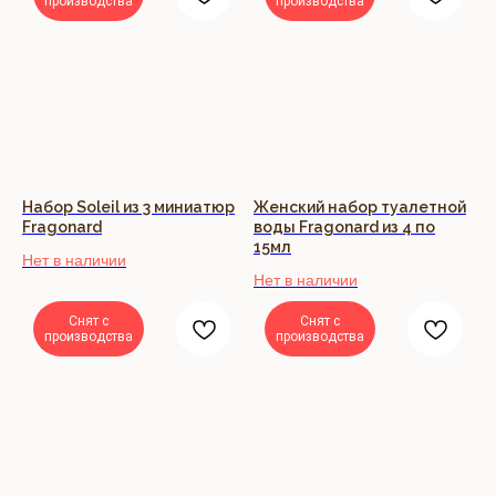
производства
производства
Набор Soleil из 3 миниатюр
Женский набор туалетной
Fragonard
воды Fragonard из 4 по
15мл
Нет в наличии
Нет в наличии
Снят с
Снят с
производства
производства