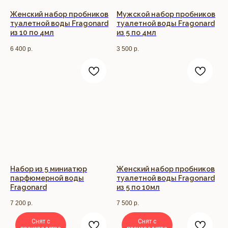
Женский набор пробников
Мужской набор пробников
туалетной воды Fragonard
туалетной воды Fragonard
из 10 по 4мл
из 5 по 4мл
6 400
р.
3 500
р.
Набор из 5 миниатюр
Женский набор пробников
парфюмерной воды
туалетной воды Fragonard
Fragonard
из 5 по 10мл
7 200
р.
7 500
р.
Снят с
Снят с